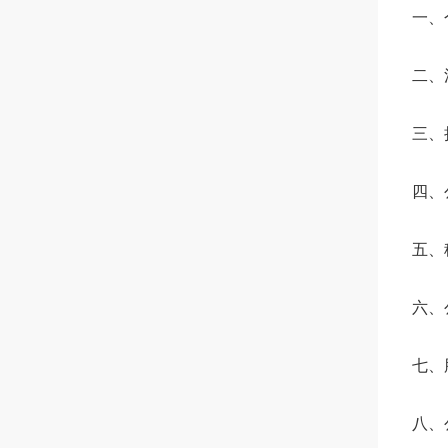
一、
二、
三、
四、
五、
六、
七、
八、